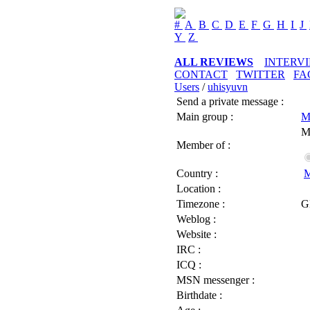
#
A
B
C
D
E
F
G
H
I
J
Y
Z
ALL REVIEWS
INTERV
CONTACT
TWITTER
FA
Users
/
uhisyuvn
Send a private message :
Main group :
M
M
Member of :
Country :
M
Location :
Timezone :
G
Weblog :
Website :
IRC :
ICQ :
MSN messenger :
Birthdate :