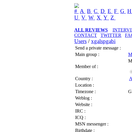
#
A
B
C
D
E
F
G
U
V
W
X
Y
Z
ALL REVIEWS
INTERV
CONTACT
TWITTER
FA
Users
/
xgalspgabi
Send a private message :
Main group :
M
M
Member of :
Country :
A
Location :
Timezone :
G
Weblog :
Website :
IRC :
ICQ :
MSN messenger :
Birthdate :