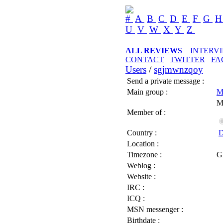
#
A
B
C
D
E
F
G
U
V
W
X
Y
Z
ALL REVIEWS
INTERV
CONTACT
TWITTER
FA
Users
/
sgjmwnzqoy
Send a private message :
Main group :
M
M
Member of :
Country :
D
Location :
Timezone :
G
Weblog :
Website :
IRC :
ICQ :
MSN messenger :
Birthdate :