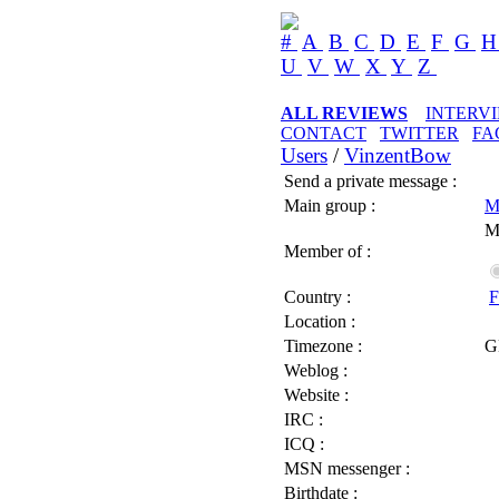
#
A
B
C
D
E
F
G
U
V
W
X
Y
Z
ALL REVIEWS
INTERV
CONTACT
TWITTER
FA
Users
/
VinzentBow
Send a private message :
Main group :
M
M
Member of :
Country :
F
Location :
Timezone :
G
Weblog :
Website :
IRC :
ICQ :
MSN messenger :
Birthdate :