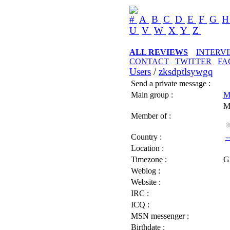
#
A
B
C
D
E
F
G
U
V
W
X
Y
Z
ALL REVIEWS
INTERV
CONTACT
TWITTER
FA
Users
/
zksdptlsywgq
Send a private message :
Main group :
M
M
Member of :
Country :
-
Location :
Timezone :
G
Weblog :
Website :
IRC :
ICQ :
MSN messenger :
Birthdate :