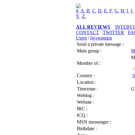
#
A
B
C
D
E
F
G
H
I
J
Y
Z
ALL REVIEWS
INTERV
CONTACT
TWITTER
FA
Users
/
lwvwpqgja
Send a private message :
Main group :
M
M
Member of :
Country :
S
Location :
Timezone :
G
Weblog :
Website :
IRC :
ICQ :
MSN messenger :
Birthdate :