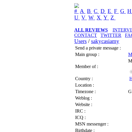
#
A
B
C
D
E
F
G
U
V
W
X
Y
Z
ALL REVIEWS
INTERV
CONTACT
TWITTER
FA
Users
/
sakycasiamy
Send a private message :
Main group :
M
M
Member of :
Country :
H
Location :
Timezone :
G
Weblog :
Website :
IRC :
ICQ :
MSN messenger :
Birthdate :