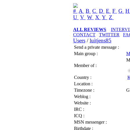
#
A
B
C
D
E
F
G
U
V
W
X
Y
Z
ALL REVIEWS
INTERV
CONTACT
TWITTER
FA
Users
/
luitjens85
Send a private message :
Main group :
M
M
Member of :
Country :
K
Location :
Timezone :
G
Weblog :
Website :
IRC :
ICQ :
MSN messenger :
Birthdate :