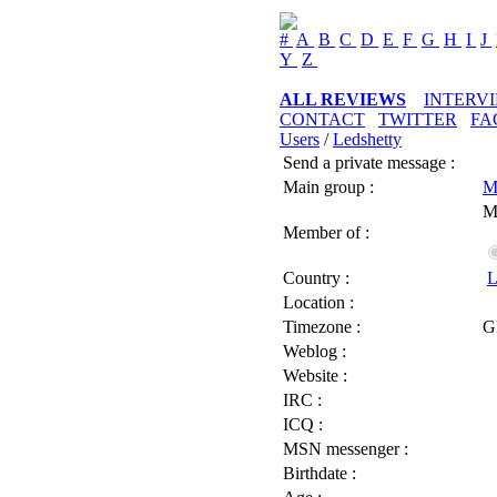
#
A
B
C
D
E
F
G
H
I
J
Y
Z
ALL REVIEWS
INTERV
CONTACT
TWITTER
FA
Users
/
Ledshetty
Send a private message :
Main group :
M
M
Member of :
Country :
L
Location :
Timezone :
G
Weblog :
Website :
IRC :
ICQ :
MSN messenger :
Birthdate :