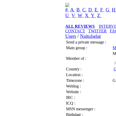
#
A
B
C
D
E
F
G
U
V
W
X
Y
Z
ALL REVIEWS
INTERV
CONTACT
TWITTER
FA
Users
/
Naitulselat
Send a private message :
Main group :
M
M
Member of :
Country :
G
Location :
Timezone :
G
Weblog :
Website :
IRC :
ICQ :
MSN messenger :
Birthdate :