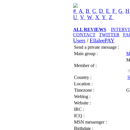
#
A
B
C
D
E
F
G
U
V
W
X
Y
Z
ALL REVIEWS
INTERV
CONTACT
TWITTER
FA
Users
/
EllaleePAY
Send a private message :
Main group :
M
M
Member of :
Country :
S
Location :
Timezone :
G
Weblog :
Website :
IRC :
ICQ :
MSN messenger :
Birthdate :