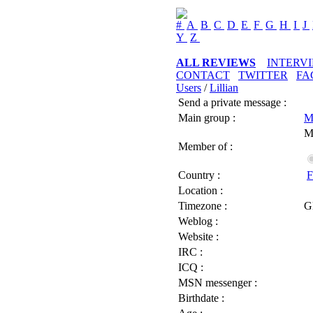
#
A
B
C
D
E
F
G
H
I
J
Y
Z
ALL REVIEWS
INTERV
CONTACT
TWITTER
FA
Users
/
Lillian
Send a private message :
Main group :
M
M
Member of :
Country :
F
Location :
Timezone :
G
Weblog :
Website :
IRC :
ICQ :
MSN messenger :
Birthdate :