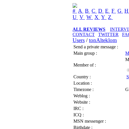
#
A
B
C
D
E
F
G
U
V
W
X
Y
Z
ALL REVIEWS
INTERV
CONTACT
TWITTER
FA
Users
/
tonAlteklom
Send a private message :
Main group :
M
M
Member of :
Country :
S
Location :
Timezone :
G
Weblog :
Website :
IRC :
ICQ :
MSN messenger :
Birthdate :