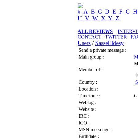
#
A
B
C
D
E
F
G
U
V
W
X
Y
Z
ALL REVIEWS
INTERV
CONTACT
TWITTER
FA
Users
/
SasseEldesy
Send a private message :
Main group :
M
M
Member of :
Country :
S
Location :
Timezone :
G
Weblog :
Website :
IRC :
ICQ :
MSN messenger :
Birthdate :