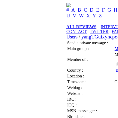
#
A
B
C
D
E
F
G
U
V
W
X
Y
Z
ALL REVIEWS
INTERV
CONTACT
TWITTER
FA
Users
/
yangTGuixyncpo
Send a private message :
Main group :
M
M
Member of :
Country :
B
Location :
Timezone :
G
Weblog :
Website :
IRC :
ICQ :
MSN messenger :
Birthdate :