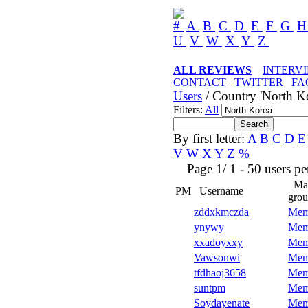
#
A
B
C
D
E
F
G
U
V
W
X
Y
Z
ALL REVIEWS
INTERV
CONTACT
TWITTER
FA
Users
/ Country 'North Ko
Filters:
All
By first letter:
A
B
C
D
E
V
W
X
Y
Z
%
Page 1/ 1 - 50 users per 
Ma
PM
Username
gro
zddxkmczda
Mem
ynywy
Mem
xxadoyxxy
Mem
Vawsonwi
Mem
tfdhaoj3658
Mem
suntpm
Mem
Soydayenate
Mem