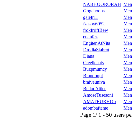
NABHOORORAH
Mem
Gogehoons
Mem
galefr11
Mem
fzasov6952
Mem
frokIrriffBew
Mem
euanfcz
Mem
EngitenAtNita
Mem
DrodiaStabrot
Mem
Diana
Mem
Creellenats
Mem
Buzpmumcy
Mem
Brandonpt
Mem
braiveuniva
Mem
BellocAttlee
Mem
AmoseTusesoni
Mem
AMATEURHOb
Mem
adombafteme
Mem
Page 1/ 1 - 50 users per 