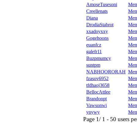
AmoseTusesoni
Mem
Creellenats
Mem
Diana
Mem
DrodiaStabrot
Mem
xxadoyxxy
Mem
Gogehoons
Mem
euanfcz
Mem
galefr11
Mem
Buzpmumcy
Mem
suntpm
Mem
NABHOORORAH
Mem
fzasov6952
Mem
tfdhaoj3658
Mem
BellocAttlee
Mem
Brandonpt
Mem
Vawsonwi
Mem
ynywy
Mem
Page 1/ 1 - 50 users per 