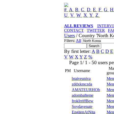
#
A
B
C
D
E
F
G
U
V
W
X
Y
Z
ALL REVIEWS
INTERV
CONTACT
TWITTER
FA
Users
/ Country 'North Ko
Filters:
All
By first letter:
A
B
C
D
E
V
W
X
Y
Z
%
Page 1/ 1 - 50 users per 
Ma
PM
Username
gro
braiveuniva
Mem
zddxkmczda
Mem
AMATEURHOb
Mem
adombafteme
Mem
frokIrriffBew
Mem
Soydayenate
Mem
EngitenAtNita
Mem