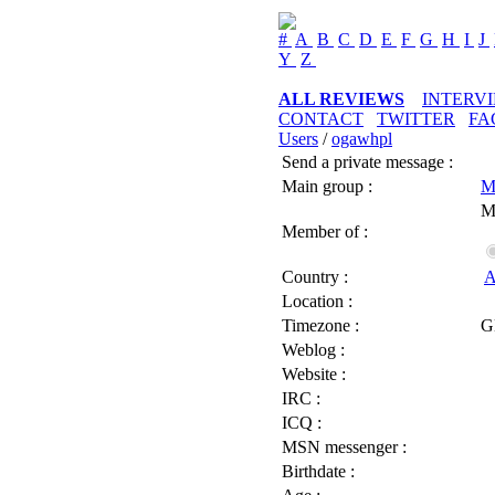
#
A
B
C
D
E
F
G
H
I
J
Y
Z
ALL REVIEWS
INTERV
CONTACT
TWITTER
FA
Users
/
ogawhpl
Send a private message :
Main group :
M
M
Member of :
Country :
A
Location :
Timezone :
G
Weblog :
Website :
IRC :
ICQ :
MSN messenger :
Birthdate :