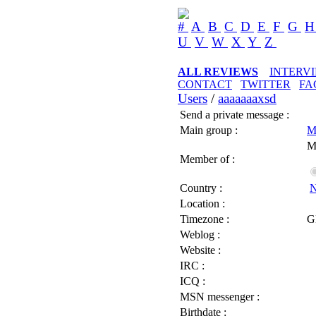
#
A
B
C
D
E
F
G
U
V
W
X
Y
Z
ALL REVIEWS
INTERV
CONTACT
TWITTER
FA
Users
/
aaaaaaaxsd
Send a private message :
Main group :
M
M
Member of :
Country :
N
Location :
Timezone :
G
Weblog :
Website :
IRC :
ICQ :
MSN messenger :
Birthdate :