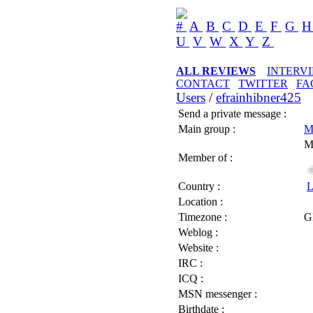
#
A
B
C
D
E
F
G
U
V
W
X
Y
Z
ALL REVIEWS
INTERV
CONTACT
TWITTER
FA
Users
/
efrainhibner425
Send a private message :
Main group :
M
M
Member of :
Country :
L
Location :
Timezone :
G
Weblog :
Website :
IRC :
ICQ :
MSN messenger :
Birthdate :