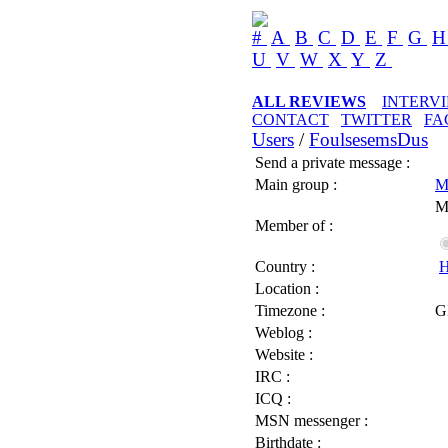
#
A
B
C
D
E
F
G
U
V
W
X
Y
Z
ALL REVIEWS
INTERV
CONTACT
TWITTER
FA
Users
/
FoulsesemsDus
Send a private message :
Main group :
M
M
Member of :
Country :
H
Location :
Timezone :
G
Weblog :
Website :
IRC :
ICQ :
MSN messenger :
Birthdate :