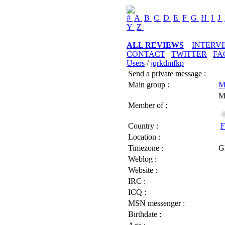
#
A
B
C
D
E
F
G
H
I
J
Y
Z
ALL REVIEWS
INTERV
CONTACT
TWITTER
FA
Users
/
jqrkdmfkp
Send a private message :
Main group :
M
M
Member of :
Country :
F
Location :
Timezone :
G
Weblog :
Website :
IRC :
ICQ :
MSN messenger :
Birthdate :