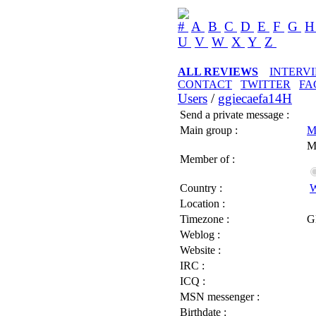
#
A
B
C
D
E
F
G
U
V
W
X
Y
Z
ALL REVIEWS
INTERV
CONTACT
TWITTER
FA
Users
/
ggiecaefa14H
Send a private message :
Main group :
M
M
Member of :
Country :
W
Location :
Timezone :
G
Weblog :
Website :
IRC :
ICQ :
MSN messenger :
Birthdate :