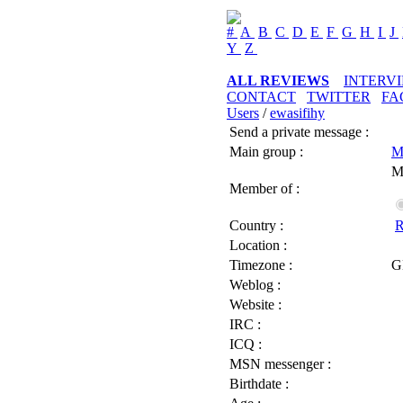
#
A
B
C
D
E
F
G
H
I
J
Y
Z
ALL REVIEWS
INTERV
CONTACT
TWITTER
FA
Users
/
ewasifihy
Send a private message :
Main group :
M
M
Member of :
Country :
R
Location :
Timezone :
G
Weblog :
Website :
IRC :
ICQ :
MSN messenger :
Birthdate :