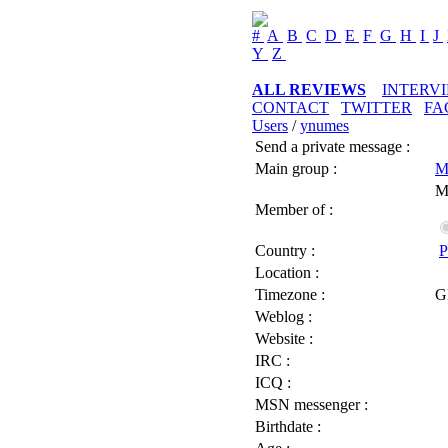
#
A
B
C
D
E
F
G
H
I
J
Y
Z
ALL REVIEWS
INTERV
CONTACT
TWITTER
FA
Users
/
ynumes
Send a private message :
Main group :
M
M
Member of :
Country :
P
Location :
Timezone :
G
Weblog :
Website :
IRC :
ICQ :
MSN messenger :
Birthdate :