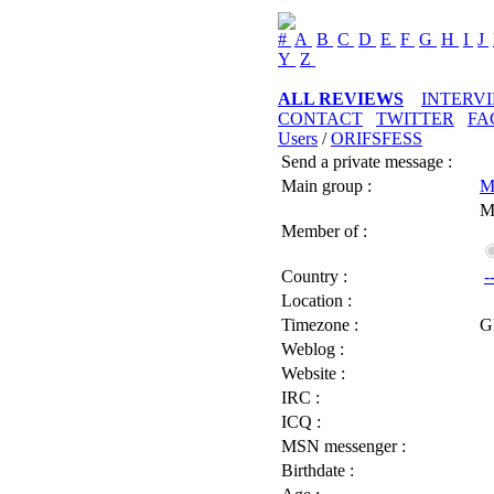
#
A
B
C
D
E
F
G
H
I
J
Y
Z
ALL REVIEWS
INTERV
CONTACT
TWITTER
FA
Users
/
ORIFSFESS
Send a private message :
Main group :
M
M
Member of :
Country :
-
Location :
Timezone :
G
Weblog :
Website :
IRC :
ICQ :
MSN messenger :
Birthdate :