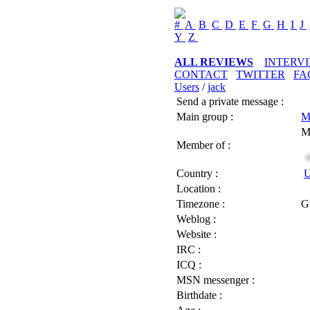
#
A
B
C
D
E
F
G
H
I
J
Y
Z
ALL REVIEWS
INTERV
CONTACT
TWITTER
FA
Users
/
jack
Send a private message :
Main group :
M
M
Member of :
Country :
U
Location :
Timezone :
G
Weblog :
Website :
IRC :
ICQ :
MSN messenger :
Birthdate :