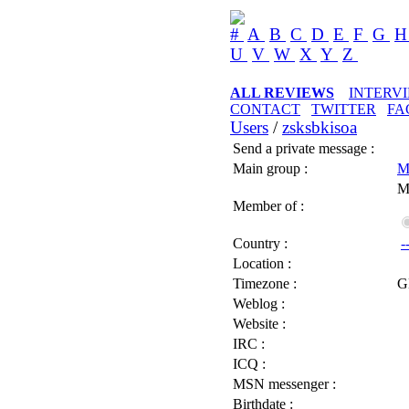
#
A
B
C
D
E
F
G
U
V
W
X
Y
Z
ALL REVIEWS
INTERV
CONTACT
TWITTER
FA
Users
/
zsksbkisoa
Send a private message :
Main group :
M
M
Member of :
Country :
-
Location :
Timezone :
G
Weblog :
Website :
IRC :
ICQ :
MSN messenger :
Birthdate :