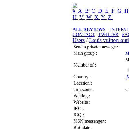
#
A
B
C
D
E
F
G
U
V
W
X
Y
Z
ALL REVIEWS
INTERV
CONTACT
TWITTER
FA
Users
/
Louis vuitton outl
Send a private message :
Main group :
M
M
Member of :
Country :
M
Location :
Timezone :
G
Weblog :
Website :
IRC :
ICQ :
MSN messenger :
Birthdate :