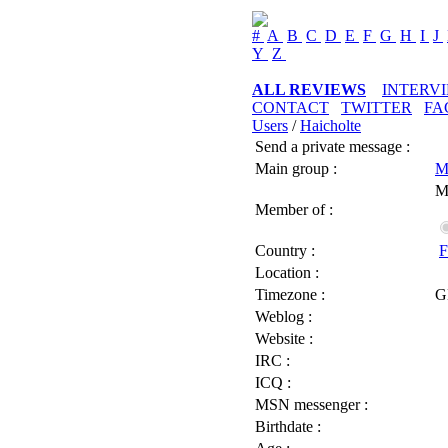
#
A
B
C
D
E
F
G
H
I
J
Y
Z
ALL REVIEWS
INTERV
CONTACT
TWITTER
FA
Users
/
Haicholte
Send a private message :
Main group :
M
M
Member of :
Country :
F
Location :
Timezone :
G
Weblog :
Website :
IRC :
ICQ :
MSN messenger :
Birthdate :