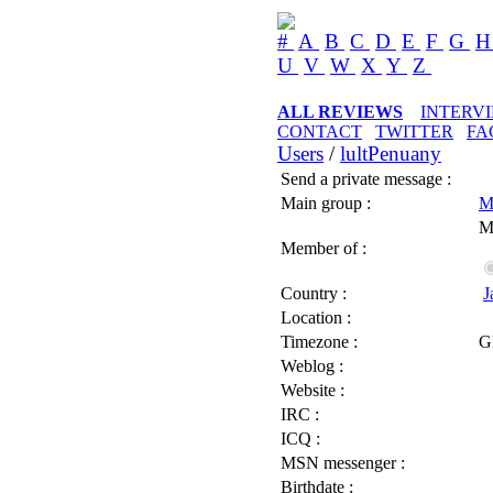
#
A
B
C
D
E
F
G
U
V
W
X
Y
Z
ALL REVIEWS
INTERV
CONTACT
TWITTER
FA
Users
/
lultPenuany
Send a private message :
Main group :
M
M
Member of :
Country :
J
Location :
Timezone :
G
Weblog :
Website :
IRC :
ICQ :
MSN messenger :
Birthdate :