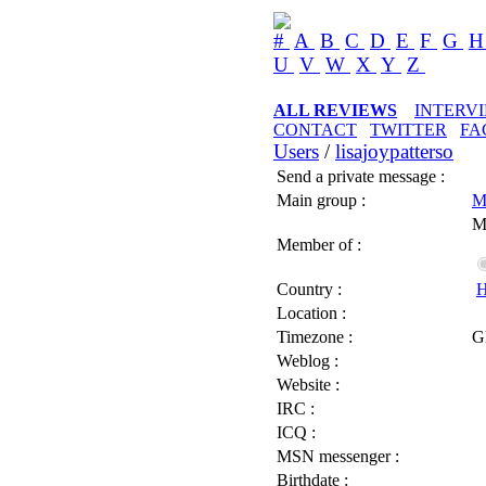
#
A
B
C
D
E
F
G
U
V
W
X
Y
Z
ALL REVIEWS
INTERV
CONTACT
TWITTER
FA
Users
/
lisajoypatterso
Send a private message :
Main group :
M
M
Member of :
Country :
H
Location :
Timezone :
G
Weblog :
Website :
IRC :
ICQ :
MSN messenger :
Birthdate :