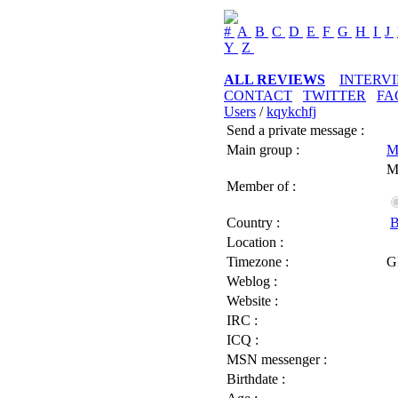
#
A
B
C
D
E
F
G
H
I
J
Y
Z
ALL REVIEWS
INTERV
CONTACT
TWITTER
FA
Users
/
kqykchfj
Send a private message :
Main group :
M
M
Member of :
Country :
B
Location :
Timezone :
G
Weblog :
Website :
IRC :
ICQ :
MSN messenger :
Birthdate :