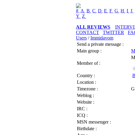
#
A
B
C
D
E
F
G
H
I
J
Y
Z
ALL REVIEWS
INTERV
CONTACT
TWITTER
FA
Users
/
Immidavom
Send a private message :
Main group :
M
M
Member of :
Country :
B
Location :
Timezone :
G
Weblog :
Website :
IRC :
ICQ :
MSN messenger :
Birthdate :