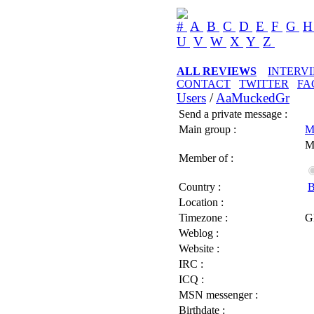
#
A
B
C
D
E
F
G
U
V
W
X
Y
Z
ALL REVIEWS
INTERV
CONTACT
TWITTER
FA
Users
/
AaMuckedGr
Send a private message :
Main group :
M
M
Member of :
Country :
B
Location :
Timezone :
G
Weblog :
Website :
IRC :
ICQ :
MSN messenger :
Birthdate :