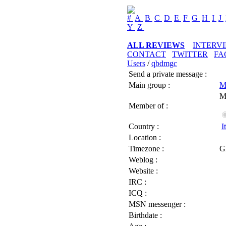
#
A
B
C
D
E
F
G
H
I
J
Y
Z
ALL REVIEWS
INTERV
CONTACT
TWITTER
FA
Users
/
qbdmgc
Send a private message :
Main group :
M
M
Member of :
Country :
I
Location :
Timezone :
G
Weblog :
Website :
IRC :
ICQ :
MSN messenger :
Birthdate :