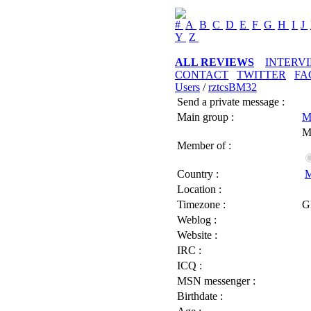
#
A
B
C
D
E
F
G
H
I
J
Y
Z
ALL REVIEWS
INTERV
CONTACT
TWITTER
FA
Users
/
rztcsBM32
Send a private message :
Main group :
M
M
Member of :
Country :
M
Location :
Timezone :
G
Weblog :
Website :
IRC :
ICQ :
MSN messenger :
Birthdate :